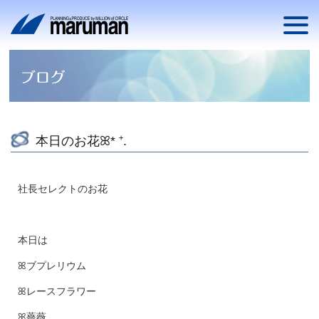
本日のお花ꕤ* ⁺.
社長セレクトのお花
本日は
ꕤブプレリウム
ꕤレースフラワー
ꕤ薔薇