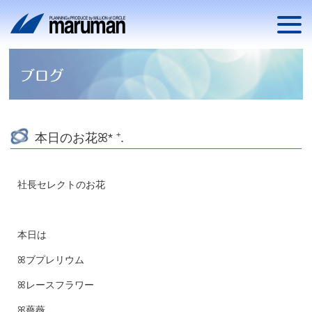
本日のお花ꕤ* ⁺.
社長セレクトのお花
本日は
ꕤブプレリウム
ꕤレースフラワー
ꕤ薔薇