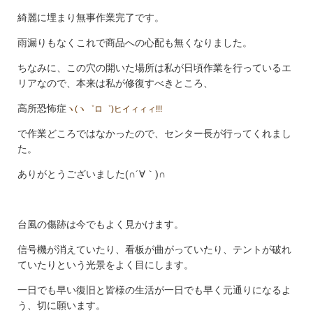
綺麗に埋まり無事作業完了です。
雨漏りもなくこれで商品への心配も無くなりました。
ちなみに、この穴の開いた場所は私が日頃作業を行っているエ
リアなので、本来は私が修復すべきところ、
高所恐怖症
ヽ(ヽ゜ロ゜)ヒイィィィ!!!
で作業どころではなかったので、センター長が行ってくれまし
た。
ありがとうございました(∩´∀｀)∩
台風の傷跡は今でもよく見かけます。
信号機が消えていたり、看板が曲がっていたり、テントが破れ
ていたりという光景をよく目にします。
一日でも早い復旧と皆様の生活が一日でも早く元通りになるよ
う、切に願います。