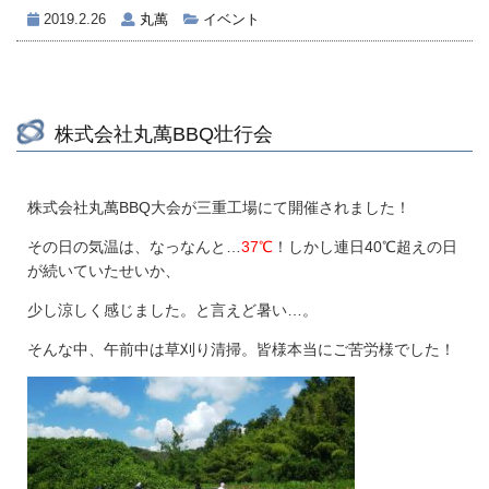
2019.2.26
丸萬
イベント
株式会社丸萬BBQ壮行会
株式会社丸萬BBQ大会が三重工場にて開催されました！
その日の気温は、なっなんと…
37℃
！しかし連日40℃超えの日
が続いていたせいか、
少し涼しく感じました。と言えど暑い…。
そんな中、午前中は草刈り清掃。皆様本当にご苦労様でした！