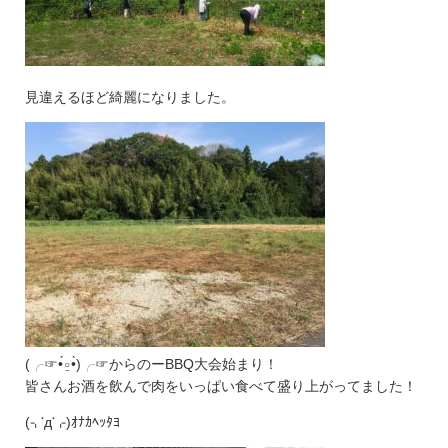
見違えるほど綺麗になりました。
(╭☞•́⍛•̀)╭☞からのーBBQ大会始まり！
皆さんお酒を飲んで肉をいっぱい食べて盛り上がってました！
(⌍་д་⌌)ｵﾅｶﾍｯﾀﾖ