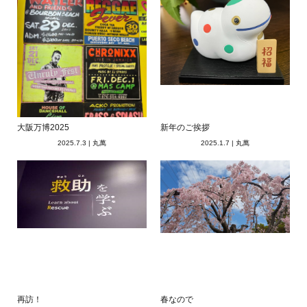
大阪万博2025
新年のご挨拶
2025.7.3
|
丸萬
2025.1.7
|
丸萬
再訪！
春なので