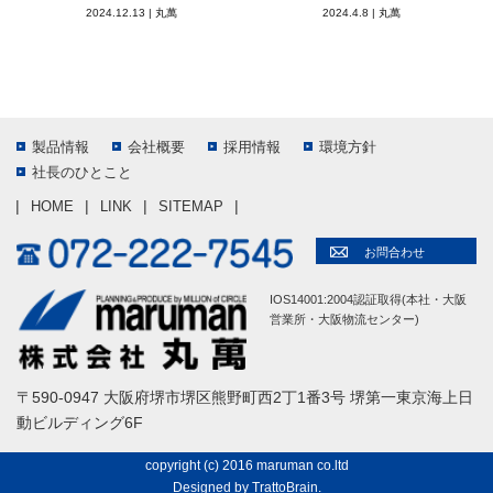
2024.12.13
|
丸萬
2024.4.8
|
丸萬
製品情報
会社概要
採用情報
環境方針
社長のひとこと
HOME
LINK
SITEMAP
お問合わせ
IOS14001:2004認証取得(本社・大阪
営業所・大阪物流センター)
〒590-0947 大阪府堺市堺区熊野町西2丁1番3号 堺第一東京海上日
動ビルディング6F
copyright (c) 2016 maruman co.ltd
Designed by
TrattoBrain
.