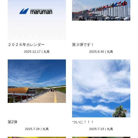
２０２６年カレンダー
第３弾です！
2025.12.17
|
丸萬
2025.8.30
|
丸萬
第2弾
ついに！！！
2025.7.28
|
丸萬
2025.7.15
|
丸萬