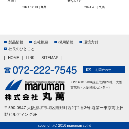
再訪！
春なので
2024.12.13
|
丸萬
2024.4.8
|
丸萬
製品情報
会社概要
採用情報
環境方針
社長のひとこと
HOME
LINK
SITEMAP
お問合わせ
IOS14001:2004認証取得(本社・大阪
営業所・大阪物流センター)
〒590-0947 大阪府堺市堺区熊野町西2丁1番3号 堺第一東京海上日
動ビルディング6F
copyright (c) 2016 maruman co.ltd