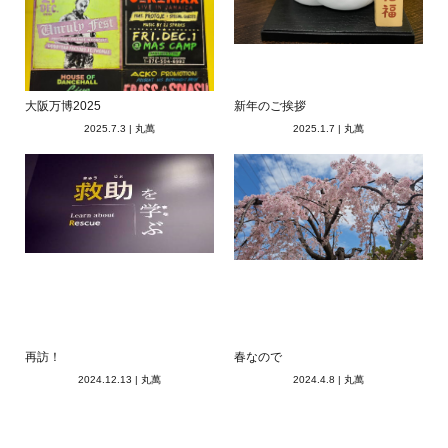
大阪万博2025
新年のご挨拶
2025.7.3
|
丸萬
2025.1.7
|
丸萬
再訪！
春なので
2024.12.13
|
丸萬
2024.4.8
|
丸萬