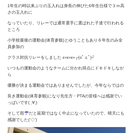
1年生の時以来ぶりの玉入れは身長の伸びた6年生仕様で３ｍ高
さの玉入れに
なっていたり、リレーでは通常選手に選ばれた子達で行われる
ところ
小学校最後の運動会(体育参観)とゆうこともあり６年生のみ全
員参加の
クラス対抗リレーをしました ε=ε=ε=┌(oﾟェﾟ)┘
いつもの運動会のようなチームに分かれ得点にドキドキしなが
ら
優勝が決まる運動会ではありませんでしたが、今年ならではの
良き運動会(体育参観)になり先生方・PTAの皆様へは感謝でい
っぱいです( ;∀;)
そして雨
だと延期ではなく中止になっていたので、晴天にも
感謝でした(‘◇’)ゞ