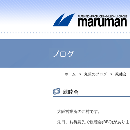
ホーム
丸萬のブログ
親睦会
親睦会
大阪営業所の西村です。
先日、お得意先で親睦会(BBQ)があり