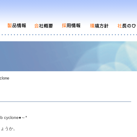
clone
yclone●～*
しょうか。