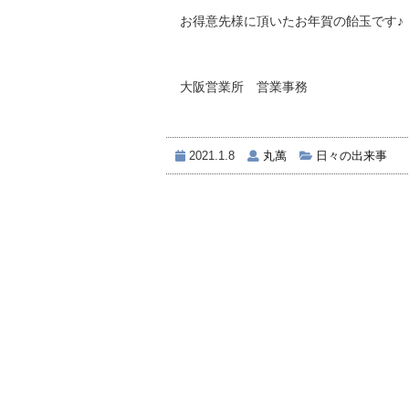
お得意先様に頂いたお年賀の飴玉です♪
大阪営業所 営業事務
2021.1.8
丸萬
日々の出来事