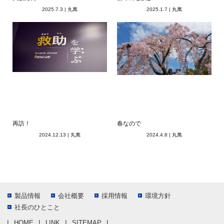
2025.7.3
|
丸萬
2025.1.7
|
丸萬
再訪！
春なので
2024.12.13
|
丸萬
2024.4.8
|
丸萬
製品情報
会社概要
採用情報
環境方針
社長のひとこと
HOME
LINK
SITEMAP